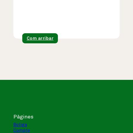
Com arribar
Pàgines
Botiga
Compte