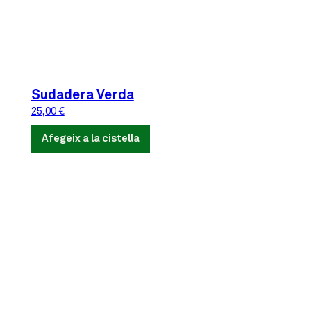
Sudadera Verda
25,00
€
Afegeix a la cistella