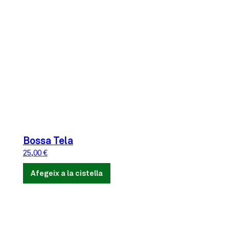
Bossa Tela
25,00
€
Afegeix a la cistella