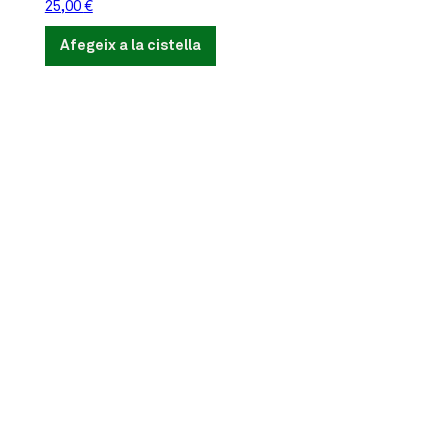
25,00
€
Afegeix a la cistella