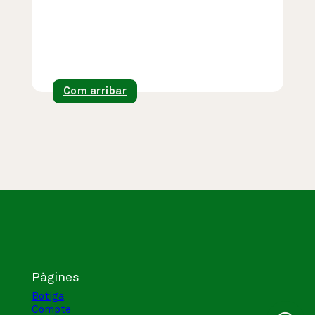
Com arribar
Pàgines
Botiga
Compte