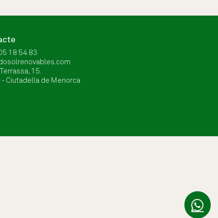
acte
05 18 54 83
idosolrenovables.com
 Terrassa, 15.
- Ciutadella de Menorca