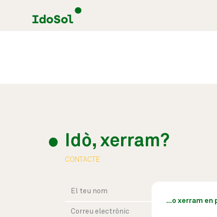
Idò, xerram?
CONTACTE
...o xerram en