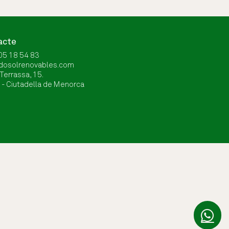
acte
05 18 54 83
idosolrenovables.com
 Terrassa, 15.
- Ciutadella de Menorca