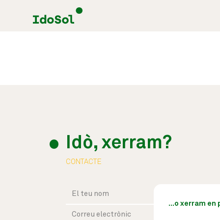
Idò, xerram?
CONTACTE
...o xerram en