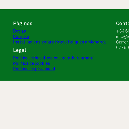
Pàgines
Cont
Botiga
+34 6
Compte
info@
Instal·lacions solars fotovoltàiques a Menorca
Carrer
07760 
Legal
Política de devolucions i reemborsament
Política de cookies
Política de privacidad