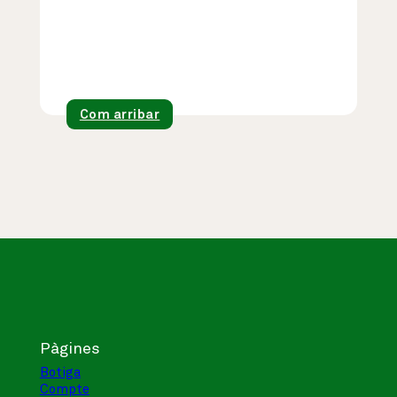
Com arribar
Pàgines
Botiga
Compte